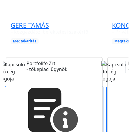
GERE TAMÁS
KONCZ
– közgazdász, befektetési szakértő
– Privát 
Megtakarítás
Megtakarí
Portfolife Zrt.
Po
- tőkepiaci ügynök
-