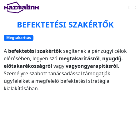
Main
Navigation
BEFEKTETÉSI SZAKÉRTŐK
Megtakarítás
A
befektetési szakértők
segítenek a pénzügyi célok
elérésében, legyen szó
megtakarításról
,
nyugdíj-
előtakarékosságról
vagy
vagyongyarapításról
.
Személyre szabott tanácsadással támogatják
ügyfeleiket a megfelelő befektetési stratégia
kialakításában.