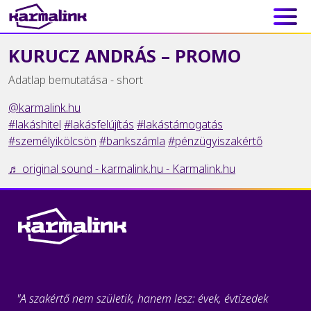
Main Navigation
KURUCZ ANDRÁS – PROMO
Adatlap bemutatása - short
@karmalink.hu
#lakáshitel
#lakásfelújítás
#lakástámogatás
#személyikölcsön
#bankszámla
#pénzügyiszakértő
♬ original sound - karmalink.hu - Karmalink.hu
"A szakértő nem születik, hanem lesz: évek, évtizedek