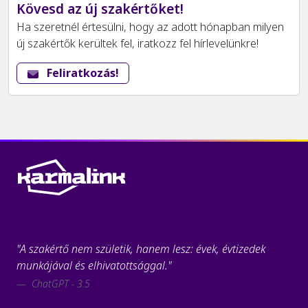
Kövesd az új szakértőket!
Ha szeretnél értesülni, hogy az adott hónapban milyen
új szakértők kerültek fel, iratkozz fel hírlevelünkre!
Feliratkozás!
"A szakértő nem születik, hanem lesz: évek, évtizedek
munkájával és elhivatottsággal."
ChatGPT - 3.5