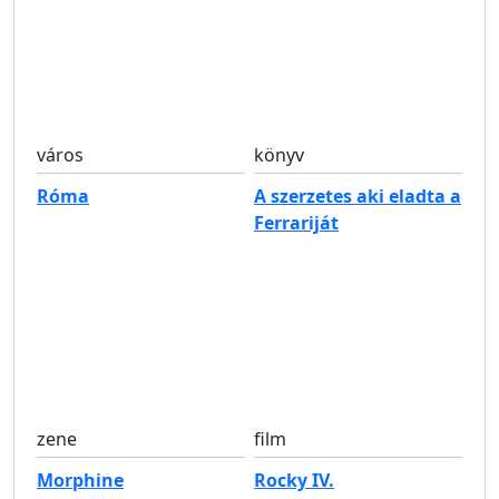
város
könyv
Róma
A szerzetes aki eladta a
Ferrariját
zene
film
Morphine
Rocky IV.