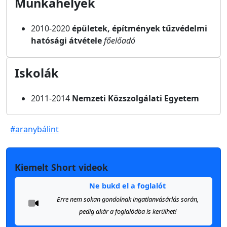
Munkahelyek
2010-2020
épületek, építmények tűzvédelmi
hatósági átvétele
főelőadó
Iskolák
2011-2014
Nemzeti Közszolgálati Egyetem
#aranybálint
Kiemelt Short videok
Ne bukd el a foglalót
Erre nem sokan gondolnak ingatlanvásárlás során,
pedig akár a foglalódba is kerülhet!