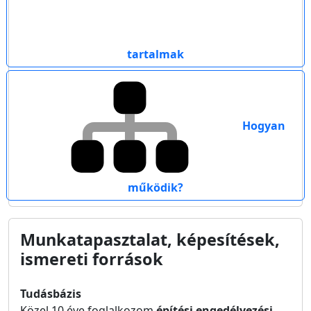
tartalmak
Hogyan
működik?
Munkatapasztalat, képesítések,
ismereti források
Tudásbázis
Közel 10 éve foglalkozom
építési engedélyezési