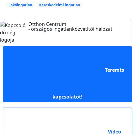
Lakóingatlan
Kereskedelmi ingatlan
Otthon Centrum
- országos ingatlanközvetítői hálózat
Teremts
kapcsolatot!
Video