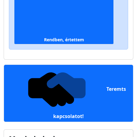
Rendben, értettem
Teremts
kapcsolatot!