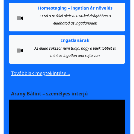
Homestaging – ingatlan ár növelés
Ezzel a trükkel akár 8-10%-kal drágábban is
eladhatod az ingatlanodat!
Ingatlanárak
Az eladó sokszor nem tudja, hogy a telek többet ér,
mint az ingatlan ami rajta van.
Továbbiak megtekintése...
Arany Bálint – személyes interjú