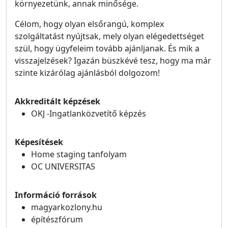
környezetünk, annak minősége.
Célom, hogy olyan elsőrangú, komplex
szolgáltatást nyújtsak, mely olyan elégedettséget
szül, hogy ügyfeleim tovább ajánljanak. És mik a
visszajelzések? Igazán büszkévé tesz, hogy ma már
szinte kizárólag ajánlásból dolgozom!
Akkreditált képzések
OKJ -Ingatlanközvetítő képzés
Képesítések
Home staging tanfolyam
OC UNIVERSITAS
Információ források
magyarkozlony.hu
építészfórum