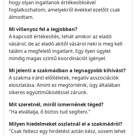
hogy olyan ingatlanok értékesítésével
foglalkozhatom, amelyekről évekkel ezelőtt csak
álmodtam.
Mi villanyoz fel a legjobban?
A kapcsolt értékesítés, tehát amikor az eladó
vásárol, de az eladó akitől vásárol neki is meg kell
találni a megfelelő ingatlant. Egy ilyen ügylet
mindig magas szintű koordinációt igényel.
Mi jelenti a szakmádban a legnagyobb kihívást?
A szakma iránti előítéletek, negatív asszociációk
eloszlatása. Amint ez megtörténik, úgy általában
sikeres együttműködéssel zárunk.
Mit szeretnél, miről ismernének téged?
"Ha elvállalja, ő biztos tud segíteni."
Milyen hiedelmeket oszlatnál el a szakmádról?
"Csak feltesz egy hirdetést aztán kész, sosem lehet