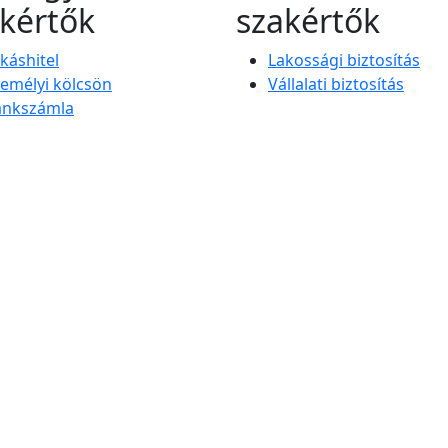
kértők
szakértők
káshitel
Lakossági biztosítás
emélyi kölcsön
Vállalati biztosítás
ankszámla