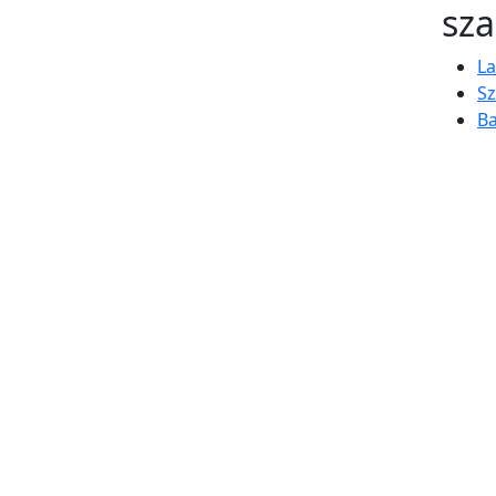
sza
La
Sz
B