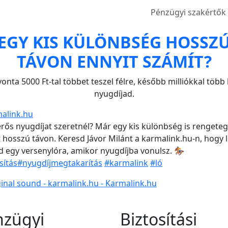
Pénzügyi szakértők
EGY KIS KÜLÖNBSÉG HOSSZ
TÁVON ENNYIT SZÁMÍT?
onta 5000 Ft-tal többet teszel félre, később milliókkal több 
nyugdíjad.
alink.hu
rős nyugdíjat szeretnél? Már egy kis különbség is rengeteg
 hosszú távon. Keresd Jávor Milánt a karmalink.hu-n, hogy 
 egy versenylóra, amikor nyugdíjba vonulsz. 🏇🏼
sítás
#nyugdíjmegtakarítás
#karmalink
#ló
inal sound - karmalink.hu - Karmalink.hu
nzügyi
Biztosítási