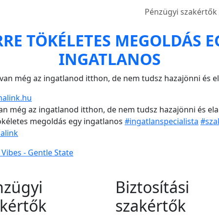
Pénzügyi szakértők
RRE TÖKÉLETES MEGOLDÁS E
INGATLANOS
an még az ingatlanod itthon, de nem tudsz hazajönni és e
alink.hu
n még az ingatlanod itthon, de nem tudsz hazajönni és ela
ökéletes megoldás egy ingatlanos
#ingatlanspecialista
#sza
alink
 Vibes - Gentle State
nzügyi
Biztosítási
kértők
szakértők