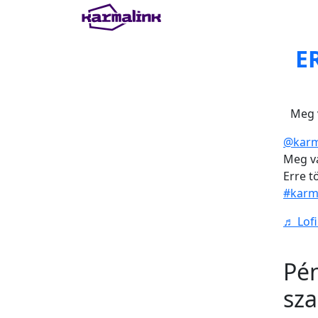
Main
Navigation
E
Meg v
@karm
Meg va
Erre t
#karm
♬ Lofi
Pé
sza