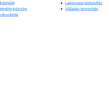
káshitel
Lakossági biztosítás
emélyi kölcsön
Vállalati biztosítás
ankszámla