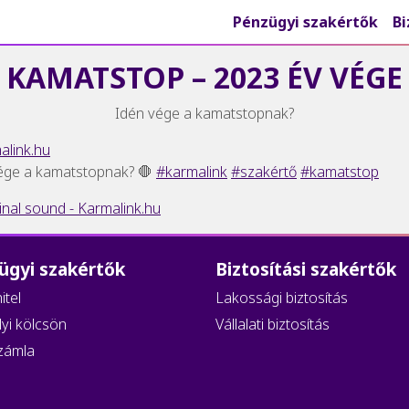
Pénzügyi szakértők
Bi
KAMATSTOP – 2023 ÉV VÉGE
Idén vége a kamatstopnak?
link.hu
ége a kamatstopnak? 🛑
#karmalink
#szakértő
#kamatstop
inal sound - Karmalink.hu
ügyi szakértők
Biztosítási szakértők
itel
Lakossági biztosítás
yi kölcsön
Vállalati biztosítás
zámla