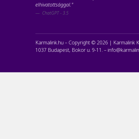
elhivatottsággal."
ChatGPT - 3.5
Karmalink.hu – Copyright ©
2026
| Karmalink Kf
1037 Budapest, Bokor u. 9-11. –
info@karmalin