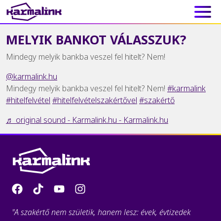
Main Navigation
MELYIK BANKOT VÁLASSZUK?
Mindegy melyik bankba veszel fel hitelt? Nem!
@karmalink.hu
Mindegy melyik bankba veszel fel hitelt? Nem!
#karmalink
#hitelfelvétel
#hitelfelvételszakértővel
#szakértő
♬ original sound - Karmalink.hu - Karmalink.hu
"A szakértő nem születik, hanem lesz: évek, évtizedek