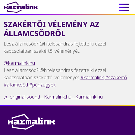
Main Navigation
SZAKÉRTŐI VÉLEMÉNY AZ
ÁLLAMCSŐDRŐL
Lesz államcsőd? @hitelesandras fejtette ki ezzel
kapcsolatban szakértői véleményét.
@karmalink.hu
Lesz államcsőd? @hitelesandras fejtette ki ezzel
kapcsolatban szakértői véleményét
#karmalink
#szakértő
#államcsőd
#pénzügyek
♬ original sound - Karmalink.hu - Karmalink.hu