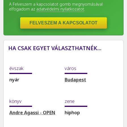
A Felveszem a kapcsolatot gomb megnyomásával
elfogadom az
adatvédelmi nyilatkozatot
.
HA CSAK EGYET VÁLASZTHATNÉK...
évszak
város
nyár
Budapest
könyv
zene
Andre Agassi - OPEN
hiphop