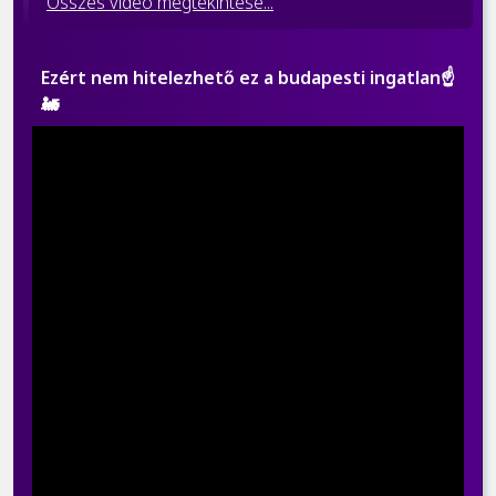
Összes videó megtekintése...
Ezért nem hitelezhető ez a budapesti ingatlan☝️
🚂