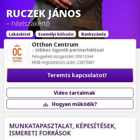
RUCZEK JÁNOS
– hitelszakértő
Lakáshitel
Személyi kölcsön
Bankszámla
Otthon Centrum
- többes ügynök partnerhálózat
Felügyeleti vizsgaszám:
00013344
MNB regisztrációs szám:
23875861
Teremts kapcsolatot!
Video tartalmak
Hogyan működik?
MUNKATAPASZTALAT, KÉPESÍTÉSEK,
ISMERETI FORRÁSOK