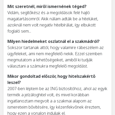
Mit szeretnél, miről ismernének téged?
Vidám, segítőkész és a megoldások felé hajló
magatartásomról. Akik nálam adták be a hitelüket,
azoknál nem volt negatív hitelbírálat, így elbukott
foglaló sem...
Milyen hiedelmeket oszlatnál el a szakmádról?
Sokszor tartanak attól, hogy valamire rábeszélem az
ügyfeleket, ami nem megfelelő nekik. Ezzel szemben
megmutatom a lehetőségeiket, amiből ki tudják
választani a számukra megfelelő megoldást.
Mikor gondoltad először, hogy hitelszakértő
leszel?
2007-ben léptem be az ING biztosítóhoz, ahol az egyik
termék a jelzáloghitel volt, és mivel korábban
ingatlanoztam megvolt a a szakmai alapom az
ismereteim bővítésére, így kézenfekvőnek éreztem,
hogy ezen a vonalon induljak el.