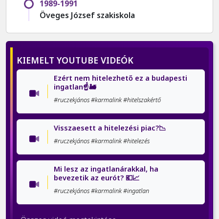
1989-1991
Öveges József szakiskola
KIEMELT YOUTUBE VIDEÓK
Ezért nem hitelezhető ez a budapesti
ingatlan☝️🚂
#ruczekjános #karmalink #hitelszakértő
Visszaesett a hitelezési piac?📉
#ruczekjános #karmalink #hitelezés
Mi lesz az ingatlanárakkal, ha
bevezetik az eurót? 💶📈
#ruczekjános #karmalink #ingatlan