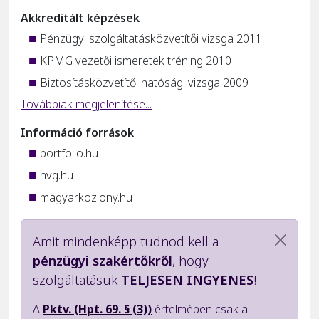
Akkreditált képzések
Pénzügyi szolgáltatásközvetítői vizsga 2011
KPMG vezetői ismeretek tréning 2010
Biztosításközvetítői hatósági vizsga 2009
Továbbiak megjelenítése...
Információ források
portfolio.hu
hvg.hu
magyarkozlony.hu
Amit mindenképp tudnod kell a
pénzügyi szakértőkről
, hogy
szolgáltatásuk
TELJESEN INGYENES
!
A
Pktv. (Hpt. 69. § (3))
értelmében csak a