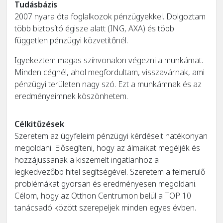
Tudásbázis
2007 nyara óta foglalkozok pénzügyekkel. Dolgoztam
több biztosító égisze alatt (ING, AXA) és több
független pénzügyi közvetítőnél.
Igyekeztem magas színvonalon végezni a munkámat.
Minden cégnél, ahol megfordultam, visszavárnak, ami
pénzügyi területen nagy szó. Ezt a munkámnak és az
eredményeimnek köszönhetem.
Célkitűzések
Szeretem az ügyfeleim pénzügyi kérdéseit hatékonyan
megoldani. Elősegíteni, hogy az álmaikat megéljék és
hozzájussanak a kiszemelt ingatlanhoz a
legkedvezőbb hitel segítségével. Szeretem a felmerülő
problémákat gyorsan és eredményesen megoldani.
Célom, hogy az Otthon Centrumon belül a TOP 10
tanácsadó között szerepeljek minden egyes évben.