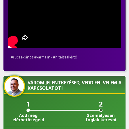
#ruczekjános #karmalink #hitelszakértő
VÁROM JELENTKEZÉSED, VEDD FEL VELEM A
KAPCSOLATOT!
1
2
Add meg
Személyesen
elérhetőségeid
foglak keresni