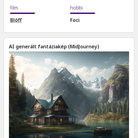
film
hobbi
Blöff
Foci
AI generált fantáziakép (MidJourney)