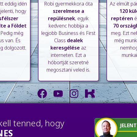
tt eddig idén
Robi gyermekkora óta
Az elmúlt pá
 jelenti, hogy
szerelmese a
120 kü
félszer
repülésnek
, egyik
reptéren
é
te a Földet
kedvenc hobbija a
70 ország
. Pedig még
legjobb Business és First
meg. Ezt ne
us van. És
Class
dealek
még munka 
g dolgozott.
keresgélése
az
nemhogy
interneten. Ezt a
munkai
hóbortját szeretné
megosztani veled is.
kell tenned, hogy
JELEN
NES