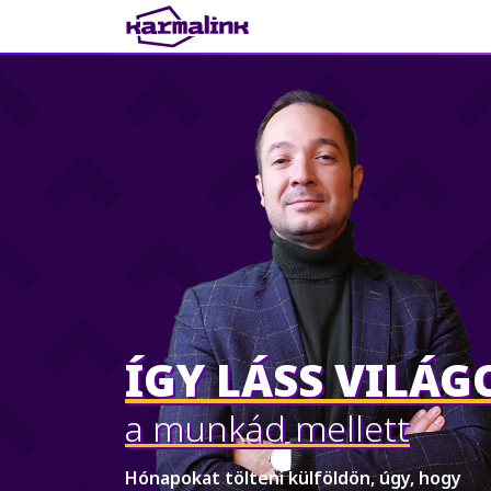
Main Navigation
ÍGY LÁSS VILÁG
a munkád mellett
Hónapokat tölteni külföldön, úgy, hogy