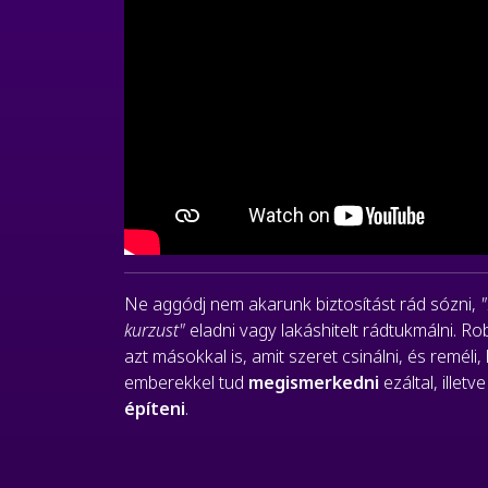
Ne aggódj nem akarunk biztosítást rád sózni,
kurzust"
eladni vagy lakáshitelt rádtukmálni. R
azt másokkal is, amit szeret csinálni, és remél
emberekkel tud
megismerkedni
ezáltal, illetv
építeni
.