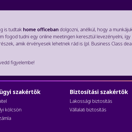
g is tudtak
home officeban
dolgozni, anélkül, hogy a munkájuk 
em fogod tudni egy online meetingen keresztül levezényelni, í
részek, amik érvényesek lehetnek rád is (pl. Business Class d
 vedd figyelembe!
ügyi szakértők
Biztosítási szakértők
itel
Lakossági biztosítás
yi kölcsön
Vállalati biztosítás
zámla