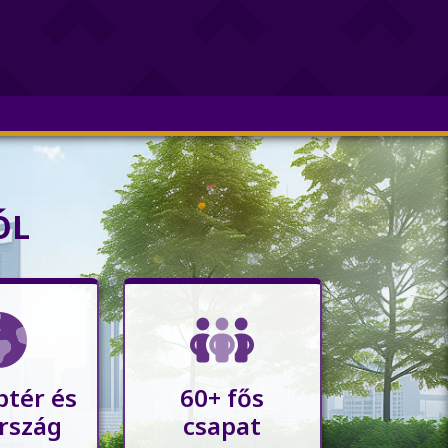
ÓL
ptér és
60+ fős
rszág
csapat