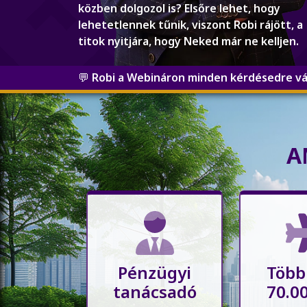
közben dolgozol is? Elsőre lehet, hogy
lehetetlennek tűnik, viszont Robi rájött, a
titok nyitjára, hogy Neked már ne kelljen.
💬
Robi a Webináron minden kérdésedre vál
A
Pénzügyi
Több
tanácsadó
70.0