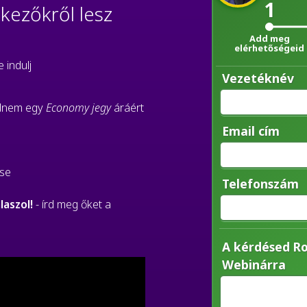
1
tkezőkről lesz
Add meg
elérhetőségeid
e indulj
Vezetéknév
dnem egy
Economy jegy
áráért
n
Email cím
ése
Telefonszám
aszol!
- írd meg őket a
A kérdésed Ro
Webinárra