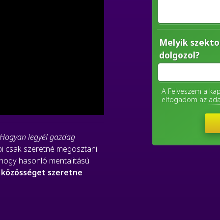
Melyik szekto
dolgozol?
A Felveszem a k
elfogadom az
ada
"Hogyan legyél gazdag
obi csak szeretné megosztani
i, hogy hasonló mentalitású
e
közösséget szeretne