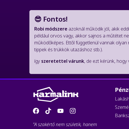
😎 Fontos!
Robi módszere
azoknál működik jól, akik eddi
például orvos vagy, akkor sajnos a műtétet n
működőképes. Ettől függetlenül vannak olyan 
tippek és trükkök utazáshoz stb.).
így
szeretettel várunk
, de ezt kérünk, hogy
Pénz
Lakásh
Személ
Banks
"A szakértő nem születik, hanem