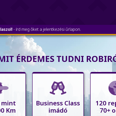
aszol!
- írd meg őket a jelentkezési űrlapon.
MIT ÉRDEMES TUDNI ROBIR
 mint
Business Class
120 re
00 Km
imádó
70+ o