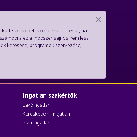
kárt szenvedett volna ezáltal. Tehát, ha
gy számodra ez a módszer sajnos nem lesz
ealek keresése, programok szervezése,
Ingatlan szakértők
Lakóingatlan
Kereskedelmi ingatlan
Ipari ingatlan