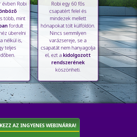
r évben Robi
Robi egy 60 fős
lönböző
csapatért felel és
s több, mint
mindezek mellett
ban
fordult
hónapokat tölt külföldön.
héz überelni
Nincs semmilyen
nélkül is,
varázsereje, se a
 teljes
csapatát nem hanyagolja
dőben.
el, ezt a
kidolgozott
rendszerének
köszönheti.
TKEZZ AZ INGYENES WEBINÁRRA!