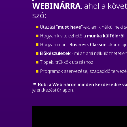
WEBINÁRRA
, ahol a köve
szó:
Utazási "
must have
"-ek, amik nélkül neki s
Hogyan kivitelezhető a
munka külföldről
Hogyan repülj
Business Classon
akár maj
Előkészületek
- mi az ami nélkülözhetetle
Tippek, trükkök utazáshoz
Programok szervezése, szabadidő tervez
💬
Robi a Webináron minden kérdésedre vál
jelentkezési űrlapon.