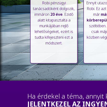
Robi pénzügyi
Ennyit utazo
tanácsadóként dolgozik,
Robi. Ez azt
immáron
20 éve
. Ezidő
már
más
alatt kitapasztalta a
körberepül
munkájában rejlő
széltében
lehetőségeket, ezért is
csak máj
tudta kifejeszteni ezt a
közben végi
módszert.
Ha érdekel a téma, annyit 
JELENTKEZEL AZ INGYE