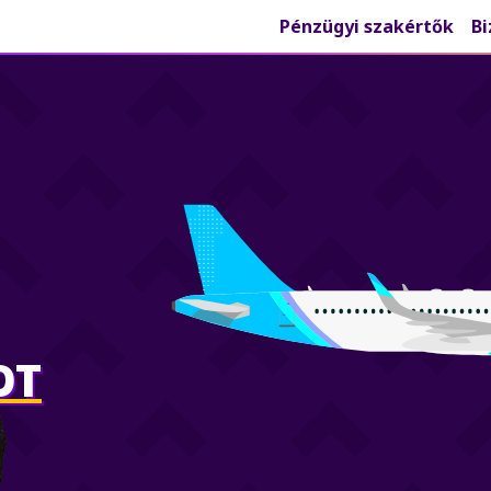
Pénzügyi szakértők
Bi
OT