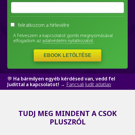
feliratkozom a hírlevélre
A Felveszem a kapcsolatot gomb megnyomásával
elfogadom az
adatvédelmi nyilatkozatot
.
💬
Ha bármilyen egyéb kérdésed van, vedd fel
Judittal a kapcsolatot!
→
Fancsali Judit adatlap
TUDJ MEG MINDENT A CSOK
PLUSZRÓL