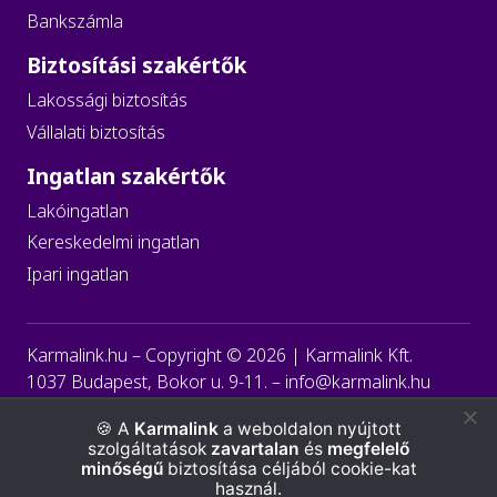
Bankszámla
Biztosítási szakértők
Lakossági biztosítás
Vállalati biztosítás
Ingatlan szakértők
Lakóingatlan
Kereskedelmi ingatlan
Ipari ingatlan
Karmalink.hu – Copyright ©
2026
| Karmalink Kft.
1037 Budapest, Bokor u. 9-11. –
info@karmalink.hu
Általános szerződési feltételek
A
Karmalink
a weboldalon nyújtott
szolgáltatások
zavartalan
és
megfelelő
Adatvédelmi szabályzat
Cookie szabályzat
minőségű
biztosítása céljából cookie-kat
használ.