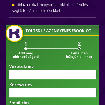
táblázatokkal, magyarázatokkal, elmélyülést
segítő forrásmegjelölésekkel
TÖLTSD LE AZ INGYENES EBOOK-OT!
1
2
Add meg
E-mailben
elérhetőségeid
küldjük a linket
Vezetéknév
Keresztnév
Email cím