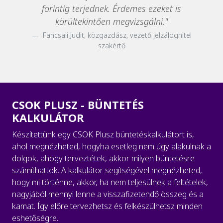
forintig terjednek. Érdemes ezeket is
körültekintően megvizsgálni."
Fancsali Judit, közgazdász, vezető jelzáloghitel
szakértő
CSOK PLUSZ - BÜNTETÉS
KALKULÁTOR
Készítettünk egy CSOK Plusz büntetéskalkulátort is,
ahol megnézheted, hogyha esetleg nem úgy alakulnak a
dolgok, ahogy terveztétek, akkor milyen büntetésre
számíthattok. A kalkulátor segítségével megnézheted,
hogy mi történne, akkor, ha nem teljesülnek a feltételek,
nagyjából mennyi lenne a visszafizetendő összeg és a
kamat. Így előre tervezhetsz és felkészülhetsz minden
eshetőségre.