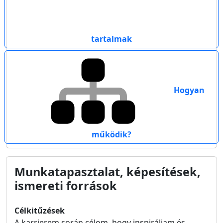
tartalmak
Hogyan
működik?
Munkatapasztalat, képesítések,
ismereti források
Célkitűzések
A karrierem során célom, hogy inspiráljam és