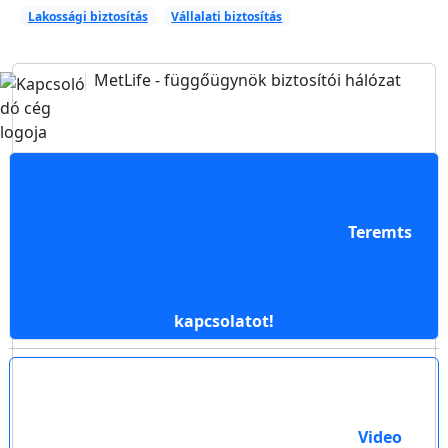
Lakossági biztosítás
Vállalati biztosítás
MetLife
- függőügynök biztosítói hálózat
Teremts
kapcsolatot!
Video