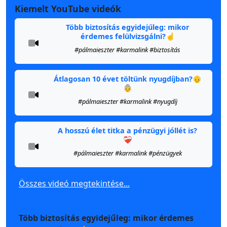
Kiemelt YouTube videók
Több biztosítás egyidejűleg: mikor
érdemes felülvizsgálni?☝️
#pálmaieszter #karmalink #biztosítás
Átlagosan 10 évet töltünk nyugdíjban?👴
👵
#pálmaieszter #karmalink #nyugdíj
A hosszú élet titka a pénzügyi jóllét is?
❤️‍🩹
#pálmaieszter #karmalink #pénzügyek
Összes videó megtekintése...
Több biztosítás egyidejűleg: mikor érdemes