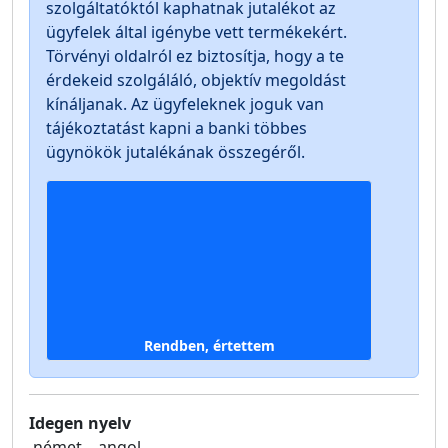
szolgáltatóktól kaphatnak jutalékot az
ügyfelek által igénybe vett termékekért.
Törvényi oldalról ez biztosítja, hogy a te
érdekeid szolgáláló, objektív megoldást
kínáljanak. Az ügyfeleknek joguk van
tájékoztatást kapni a banki többes
ügynökök jutalékának összegéről.
Rendben, értettem
Idegen nyelv
német
angol