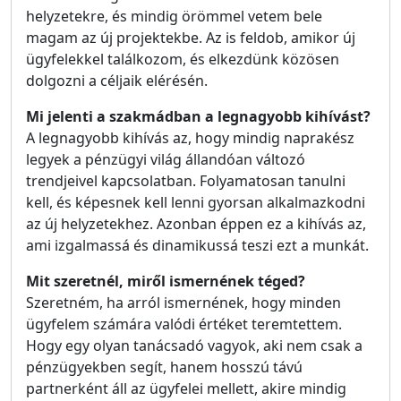
helyzetekre, és mindig örömmel vetem bele
magam az új projektekbe. Az is feldob, amikor új
ügyfelekkel találkozom, és elkezdünk közösen
dolgozni a céljaik elérésén.
Mi jelenti a szakmádban a legnagyobb kihívást?
A legnagyobb kihívás az, hogy mindig naprakész
legyek a pénzügyi világ állandóan változó
trendjeivel kapcsolatban. Folyamatosan tanulni
kell, és képesnek kell lenni gyorsan alkalmazkodni
az új helyzetekhez. Azonban éppen ez a kihívás az,
ami izgalmassá és dinamikussá teszi ezt a munkát.
Mit szeretnél, miről ismernének téged?
Szeretném, ha arról ismernének, hogy minden
ügyfelem számára valódi értéket teremtettem.
Hogy egy olyan tanácsadó vagyok, aki nem csak a
pénzügyekben segít, hanem hosszú távú
partnerként áll az ügyfelei mellett, akire mindig