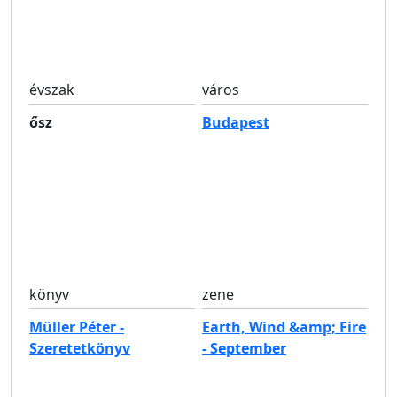
évszak
város
ősz
Budapest
könyv
zene
Müller Péter -
Earth, Wind &amp; Fire
Szeretetkönyv
- September