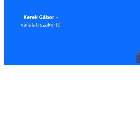
Kerek Gábor
–
Vadkerti Róbert
–
vállalati szakértő
területi igazgató, biztos…