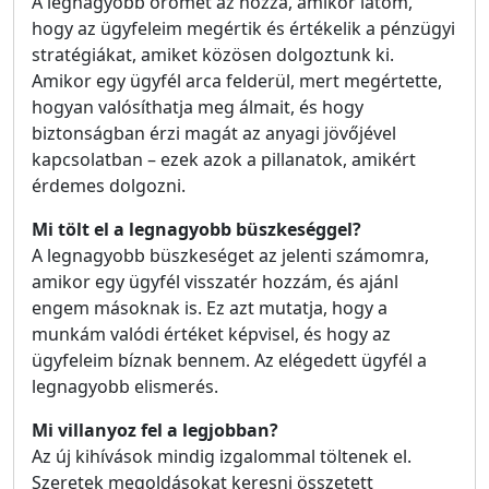
A legnagyobb örömet az hozza, amikor látom,
hogy az ügyfeleim megértik és értékelik a pénzügyi
stratégiákat, amiket közösen dolgoztunk ki.
Amikor egy ügyfél arca felderül, mert megértette,
hogyan valósíthatja meg álmait, és hogy
biztonságban érzi magát az anyagi jövőjével
kapcsolatban – ezek azok a pillanatok, amikért
érdemes dolgozni.
Mi tölt el a legnagyobb büszkeséggel?
A legnagyobb büszkeséget az jelenti számomra,
amikor egy ügyfél visszatér hozzám, és ajánl
engem másoknak is. Ez azt mutatja, hogy a
munkám valódi értéket képvisel, és hogy az
ügyfeleim bíznak bennem. Az elégedett ügyfél a
legnagyobb elismerés.
Mi villanyoz fel a legjobban?
Az új kihívások mindig izgalommal töltenek el.
Szeretek megoldásokat keresni összetett