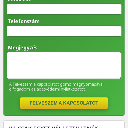
Telefonszám
Megjegyzés
A Felveszem a kapcsolatot gomb megnyomásával
elfogadom az
adatvédelmi nyilatkozatot
.