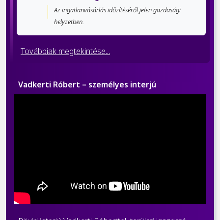
Az ingatlanvásárlás időzítéséről jelen gazdasági
helyzetben.
Továbbiak megtekintése...
Vadkerti Róbert – személyes interjú