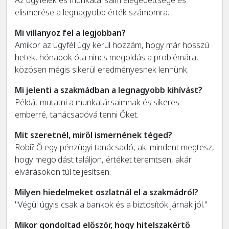
elismerése a legnagyobb érték számomra.
Mi villanyoz fel a legjobban?
Amikor az ügyfél úgy kerül hozzám, hogy már hosszú
hetek, hónapok óta nincs megoldás a problémára,
közösen mégis sikerül eredményesnek lennünk.
Mi jelenti a szakmádban a legnagyobb kihívást?
Példát mutatni a munkatársaimnak és sikeres
emberré, tanácsadóvá tenni Őket.
Mit szeretnél, miről ismernének téged?
Robi? Ő egy pénzügyi tanácsadó, aki mindent megtesz,
hogy megoldást találjon, értéket teremtsen, akár
elvárásokon túl teljesítsen.
Milyen hiedelmeket oszlatnál el a szakmádról?
"Végül úgyis csak a bankok és a biztosítók járnak jól."
Mikor gondoltad először, hogy hitelszakértő