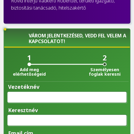
Rövid interjú Vadkerti Róberttel, területi igazgató,
biztosítási tanácsadó, hitelszakértő
VÁROM JELENTKEZÉSED, VEDD FEL VELEM A
KAPCSOLATOT!
1
2
Add meg
Személyesen
elérhetőségeid
foglak keresni
Vezetéknév
Keresztnév
Email cím