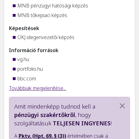
MNB pénzügyi hatósági képzés
MNB tőkepiaci képzés
Képesítések
OKJ idegenvezetői képzés
Információ források
vg.hu
portfolio.hu
bbc.com
Továbbiak megjelenítése...
Amit mindenképp tudnod kell a
pénzügyi szakértőkről
, hogy
szolgáltatásuk
TELJESEN INGYENES
!
A
Pktv. (Hpt. 69. § (3))
értelmében csak a