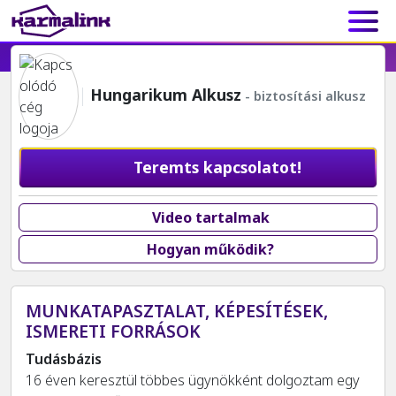
hitelszakértő
Main Navigation
Lakossági biztosítás
Vállalati biztosítás
Hungarikum Alkusz
- biztosítási alkusz
Teremts kapcsolatot!
Video tartalmak
Hogyan működik?
MUNKATAPASZTALAT, KÉPESÍTÉSEK,
ISMERETI FORRÁSOK
Tudásbázis
16 éven keresztül többes ügynökként dolgoztam egy