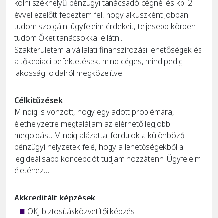
kölni székhelyű pénzügyi tanácsadó cégnél és kb. 2
évvel ezelőtt fedeztem fel, hogy alkuszként jobban
tudom szolgálni ügyfeleim érdekeit, teljesebb körben
tudom Őket tanácsokkal ellátni.
Szakterületem a vállalati finanszírozási lehetőségek és
a tőkepiaci befektetések, mind céges, mind pedig
lakossági oldalról megközelítve.
Célkitűzések
Mindig is vonzott, hogy egy adott problémára,
élethelyzetre megtaláljam az elérhető legjobb
megoldást. Mindig alázattal fordulok a különböző
pénzügyi helyzetek felé, hogy a lehetőségekből a
legideálisabb koncepciót tudjam hozzátenni Ügyfeleim
életéhez…
Akkreditált képzések
OKJ biztosításközvetítői képzés