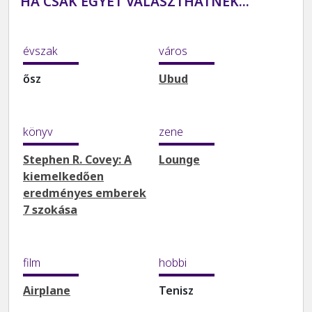
HA CSAK EGYET VÁLASZTHATNÉK...
évszak
város
ősz
Ubud
könyv
zene
Stephen R. Covey: A
Lounge
kiemelkedően
eredményes emberek
7 szokása
film
hobbi
Airplane
Tenisz