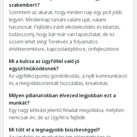
szakembert?
Szerintem az akarat, hogy minden nap egy picit jobb
legyen. Mindennap tanulni valami újat, valami
hasznosat. Fejlődés iránti elköteleződés és kitartás,
tudásszomj, hogy bár már van tapasztalat, de ez
sosem lehet elég! Törekvés a folyamatos
értékteremtésre, kapcsolatépítésre, önfejlesztésre.
Mi a kulcsa az ügyféllel való jó
együttműködésnek?
Az ügyfélközpontú gondolkodás, a nyílt kommunikáció
és a megoldásorientált hozzáállás, kreativitás.
Milyen pillanatokban élvezed legjobban ezt a
munkát?
Egy nagy kihívást jelentő feladat megoldása, melyben
nemcsak én, de az Ügyfél is fejlődik.
Mi tölt el a legnagyobb büszkeséggel?
Az ügyfelek és munkatársaim elégedettsége és