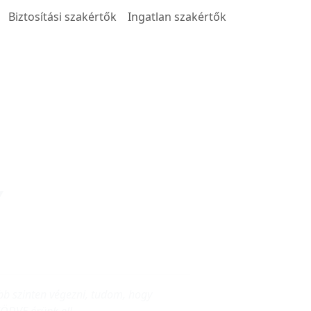
Biztosítási szakértők
Ingatlan szakértők
Y
b szinten végezni, tudom, hogy