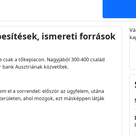
Vá
esítések, ismereti források
ka
e csak a tőkepiacon. Nagyjából 300-400 család
r bank Ausztriának közvetítek.
em el a sorrendet: először az ügyfelem, utána
 területen, ahol mozgok, ezt másképpen látják