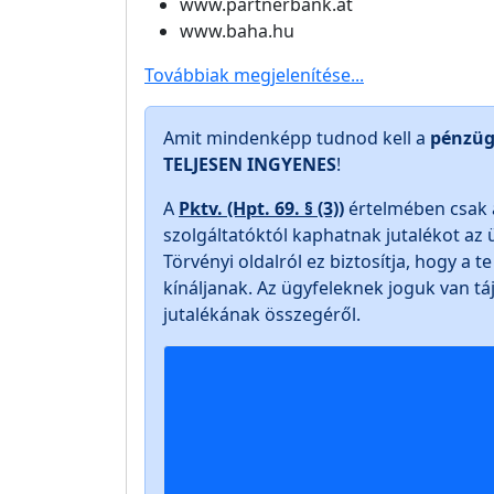
www.partnerbank.at
www.baha.hu
Továbbiak megjelenítése...
Amit mindenképp tudnod kell a
pénzüg
TELJESEN INGYENES
!
A
Pktv. (Hpt. 69. § (3))
értelmében csak 
szolgáltatóktól kaphatnak jutalékot az 
Törvényi oldalról ez biztosítja, hogy a 
kínáljanak. Az ügyfeleknek joguk van t
jutalékának összegéről.