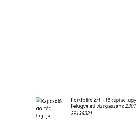
Portfolife Zrt.
- tőkepiaci üg
Felügyeleti vizsgaszám:
230
29135321