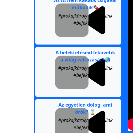
Az AI nem kakaós csigával
működik🍫
#prokajkároly #karmalink
#befektetés
A befektetéseid lekövetik
a világ változását?🌏
#prokajkároly #karmalink
#befektetés
Az egyetlen dolog, ami
örök? ⌛️
#prokajkároly #karmalink
#befektetés