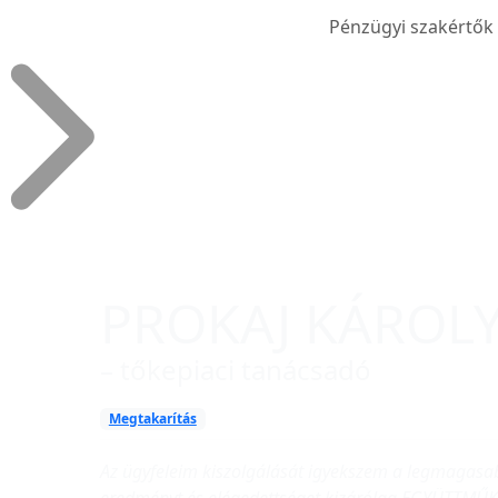
Pénzügyi szakértők
PROKAJ KÁROL
– tőkepiaci tanácsadó
Megtakarítás
Az ügyfeleim kiszolgálását igyekszem a legmagasab