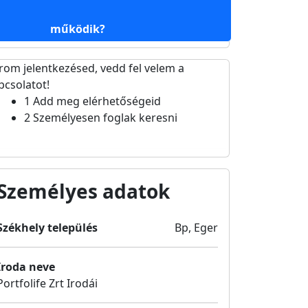
működik?
rom jelentkezésed, vedd fel velem a
pcsolatot!
1
Add meg elérhetőségeid
2
Személyesen foglak keresni
Személyes adatok
Székhely település
Bp, Eger
Iroda neve
Portfolife Zrt Irodái