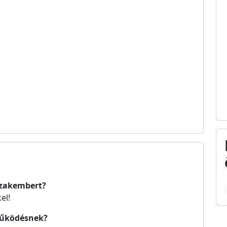
szakembert?
el!
tműködésnek?