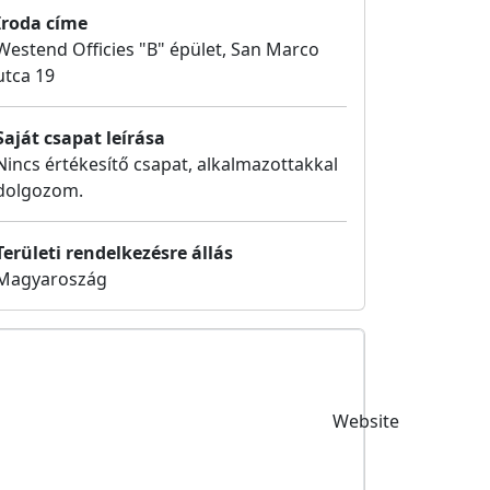
Iroda címe
Westend Officies "B" épület, San Marco
utca 19
Saját csapat leírása
Nincs értékesítő csapat, alkalmazottakkal
dolgozom.
Területi rendelkezésre állás
Magyaroszág
Website