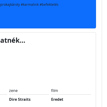
prokajkároly #karmalink #befektetés
atnék...
zene
film
Dire Straits
Eredet