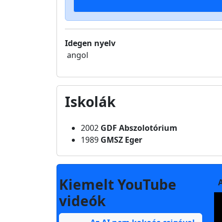
Idegen nyelv
angol
Iskolák
2002
GDF Abszolotórium
1989
GMSZ Eger
Kiemelt YouTube
videók