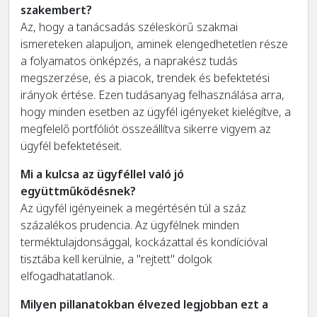
szakembert?
Az, hogy a tanácsadás széleskörű szakmai
ismereteken alapuljon, aminek elengedhetetlen része
a folyamatos önképzés, a naprakész tudás
megszerzése, és a piacok, trendek és befektetési
irányok értése. Ezen tudásanyag felhasználása arra,
hogy minden esetben az ügyfél igényeket kielégítve, a
megfelelő portfóliót összeállítva sikerre vigyem az
ügyfél befektetéseit.
Mi a kulcsa az ügyféllel való jó
együttműködésnek?
Az ügyfél igényeinek a megértésén túl a száz
százalékos prudencia. Az ügyfélnek minden
terméktulajdonsággal, kockázattal és kondícióval
tisztába kell kerülnie, a "rejtett" dolgok
elfogadhatatlanok.
Milyen pillanatokban élvezed legjobban ezt a