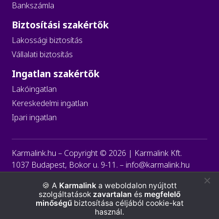
Bankszámla
Biztosítási szakértők
Lakossági biztosítás
Vállalati biztosítás
Ingatlan szakértők
Lakóingatlan
Kereskedelmi ingatlan
Ipari ingatlan
Karmalink.hu – Copyright ©
2026
| Karmalink Kft.
1037 Budapest, Bokor u. 9-11. –
info@karmalink.hu
Általános szerződési feltételek
A
Karmalink
a weboldalon nyújtott
szolgáltatások
zavartalan
és
megfelelő
Adatvédelmi szabályzat
Cookie szabályzat
minőségű
biztosítása céljából cookie-kat
használ.
ÁSZF - Webshop
Adatvédelmi tájékoztató - Webshop