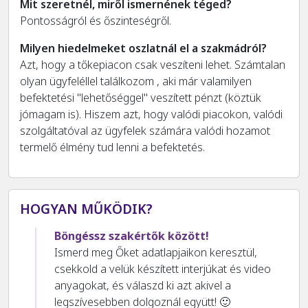
Mit szeretnél, miről ismernének téged?
Pontosságról és őszinteségről.
Milyen hiedelmeket oszlatnál el a szakmádról?
Azt, hogy a tőkepiacon csak veszíteni lehet. Számtalan
olyan ügyfeléllel találkozom , aki már valamilyen
befektetési "lehetőséggel" veszített pénzt (köztük
jómagam is). Hiszem azt, hogy valódi piacokon, valódi
szolgáltatóval az ügyfelek számára valódi hozamot
termelő élmény tud lenni a befektetés.
HOGYAN MŰKÖDIK?
Böngéssz szakértők között!
Ismerd meg Őket adatlapjaikon keresztül,
csekkold a velük készített interjúkat és video
anyagokat, és válaszd ki azt akivel a
legszívesebben dolgoznál együtt! 🙂