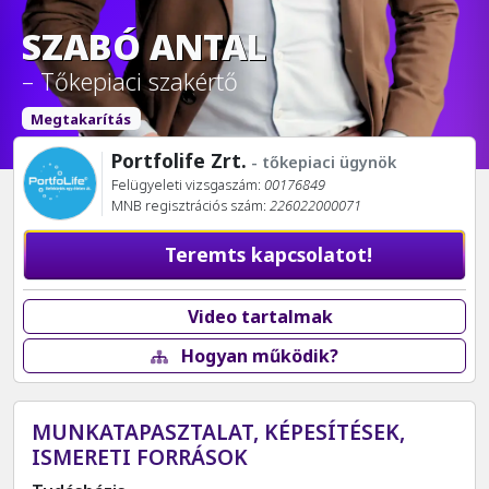
SZABÓ ANTAL
– Tőkepiaci szakértő
Megtakarítás
Portfolife Zrt.
- tőkepiaci ügynök
Felügyeleti vizsgaszám:
00176849
MNB regisztrációs szám:
226022000071
Teremts kapcsolatot!
Video tartalmak
Hogyan működik?
MUNKATAPASZTALAT, KÉPESÍTÉSEK,
ISMERETI FORRÁSOK