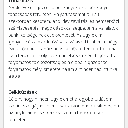
Tudásbázis
Nyolc éve dolgozom a pénzügyek és a pénzügyi
tanácsadás területén. Pályafutásomat a B2B
szektorban kezdtem, ahol devizaváltási és nemzetközi
számlavezetési megoldásokkal segítettem a vállalatok
banki költségeinek csökkentését. Az ügyfeleim
igényeire és a piac kihívásaira válaszul több mint négy
éve a tőkepiaci tanácsadással bővítettem portfóliómat.
Ez a terület komoly szakmai felkészültséget igényel: a
folyamatos tájékozottság és a globális gazdasági
folyamatok mély ismerete nálam a mindennapi munka
alapja.
Célkitűzések
Célom, hogy minden ügyfelemet a legjobb tudásom
szerint szolgáljam, mert csak akkor lehetek sikeres, ha
az ügyfeleimet is sikerre viszem a befektetések
területén.