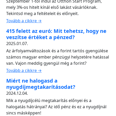
Szeptember 1-től indul az Otthon Start Program,
mely 3%-os hitelt kínál első lakást vásárlóknak.
Tekintsd meg a feltételeit és előnyeit.
Tovább a cikkre →
415 felett az euró: Mit tehetsz, hogy ne
veszítse értéket a pénzed?
2025.01.07.
Az árfolyamváltozások és a forint tartós gyengülése
számos magyar ember pénzügyi helyzetére hatással
van. Vajon meddig gyengül még a forint?
Tovább a cikkre →
Miért ne halogasd a
nyugdíjmegtakarításodat?
2024.12.04.
Mik a nyugdíjcélú megtakarítás előnyei és a
halogatás hátrányai? Az idő pénz és ez a nyugdíjnál
sincs másképpen!