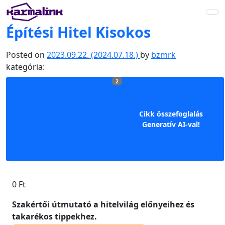
Main
Építési Hitel Kisokos
Navigation
Posted on
2023.09.22.
(2024.07.18.)
by
bzmrk
kategória:
2
Cikk összefoglalás
Generatív AI-val!
0
Ft
Szakértői útmutató a hitelvilág előnyeihez és
takarékos tippekhez.