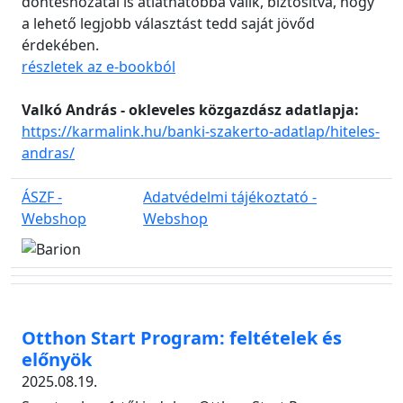
döntéshozatal is átláthatóbbá válik, biztosítva, hogy
a lehető legjobb választást tedd saját jövőd
érdekében.
részletek az e-bookból
Valkó András - okleveles közgazdász adatlapja:
https://karmalink.hu/banki-szakerto-adatlap/hiteles-
andras/
ÁSZF -
Adatvédelmi tájékoztató -
Webshop
Webshop
Otthon Start Program: feltételek és
előnyök
2025.08.19.