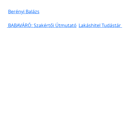
Berényi Balázs
Post
BABAVÁRÓ: Szakértői Útmutató
Lakáshitel Tudástár
navigation