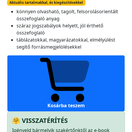
Aktuális tartalmakkal, és kiegészítésekkel
könnyen olvasható, tagolt, felsorolásorientált
összefoglaló anyag
száraz jogszabályok helyett, jól érthető
összefoglaló
táblázatokkal, magyarázatokkal, elmélyülést
segítő forrásmegjelölésekkel
Építési
Hitel
Kisokos
mennyiség
Kosárba teszem
🤗 VISSZATÉRÍTÉS
Igényeld bármelyik szakértőnktől az e-book